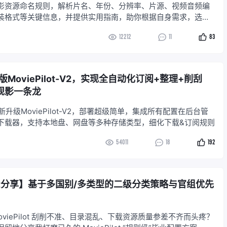
影资源命名规则，解析片名、年份、分辨率、片源、视频音频编
装格式等关键信息，并提供实用指南，助你根据自身需求，选择
高清影音体验。
12212
11
83
MoviePilot-V2，实现全自动化订阅+整理+削刮
观影一条龙
新升级MoviePilot-V2，部署超级简单，集成所有配置在后台管
下载器，支持本地盘、网盘等多种存储类型，细化下载&订阅规则
54011
18
192
ilot分享】基于多国别/多类型的二级分类策略与官组优先
oviePilot 刮削不准、目录混乱、下载资源质量参差不齐而头疼？