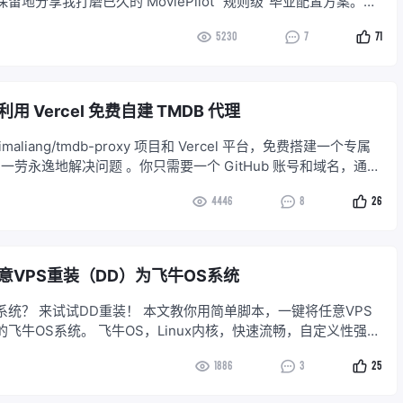
地分享我打磨已久的 MoviePilot “规则级”毕业配置方案。这
单的教程，而是一套完整的自动化逻辑闭环：从精准的二级分类
5230
7
71
国漫、美剧自动归位），到官组优先的硬核洗版逻辑（自动优选
组原盘），再到适配 Emby 的完美命名与正则识别矫正。无需从零
供的 YAML 与 JSON 配置直接“抄作业”，一站式解决媒体库管
，助你打造最完美、最省心的自动化家庭影院！
 Vercel 免费自建 TMDB 代理
aliang/tmdb-proxy 项目和 Vercel 平台，免费搭建一个专属
理，一劳永逸地解决问题 。你只需要一个 GitHub 账号和域名，通过
osts 文件或 Docker 配置，就能拥有完美的海报墙 。
4446
8
26
意VPS重装（DD）为飞牛OS系统
脚本，一键将任意VPS
，Linux内核，快速流畅，自定义性强，
搞定。 告别臃肿，迎接飞牛，
1886
3
25
让你的VPS性能起飞！ 快来体验DD重装的乐趣，评论区分享你的成果！