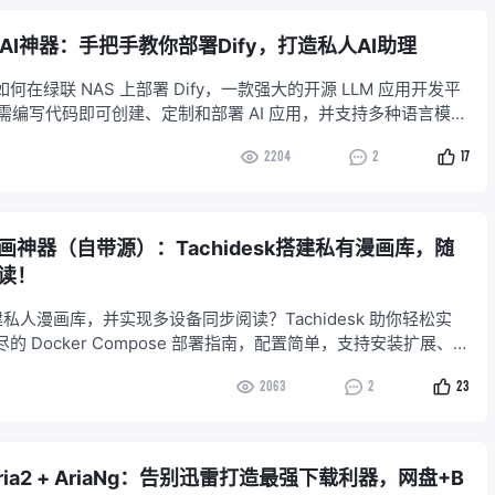
AI神器：手把手教你部署Dify，打造私人AI助理
在绿联 NAS 上部署 Dify，一款强大的开源 LLM 应用开发平
您无需编写代码即可创建、定制和部署 AI 应用，并支持多种语言模型
Dify 部署在本地 NAS，您可以更好地保护数据隐私，同时还能拥
2204
2
17
己的 AI 应用。
神器（自带源）：Tachidesk搭建私有漫画库，随
读！
搭建私人漫画库，并实现多设备同步阅读？Tachidesk 助你轻松实
的 Docker Compose 部署指南，配置简单，支持安装扩展、远
areSolverr 加持。立即部署，畅享漫画阅读！
2063
2
23
ria2 + AriaNg：告别迅雷打造最强下载利器，网盘+B