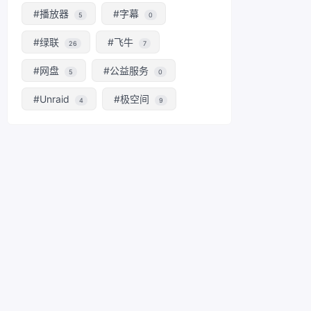
#播放器
#字幕
5
0
#绿联
#飞牛
26
7
#网盘
#公益服务
5
0
#Unraid
#极空间
4
9