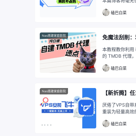
本篇博客将毫无保留
不仅仅是一份简
磕巴白菜
策略（让日漫、
高质量 PT 官
摸索，通过文中提
理的强迫症难题
Nas搭建家庭影院
免魔法刮削：利用
本教程教你利用 im
的 TMDB 代
一键部署并修改 h
磕巴白菜
Nas搭建家庭影院
【新折腾】任
厌倦了VPS自带系统？ 来试试DD重装！ 本文教你用简单
重装为轻量高效的飞牛OS系统。 飞牛OS
特别适合NAS系统用户。 步骤极简，新手也能轻松
磕巴白菜