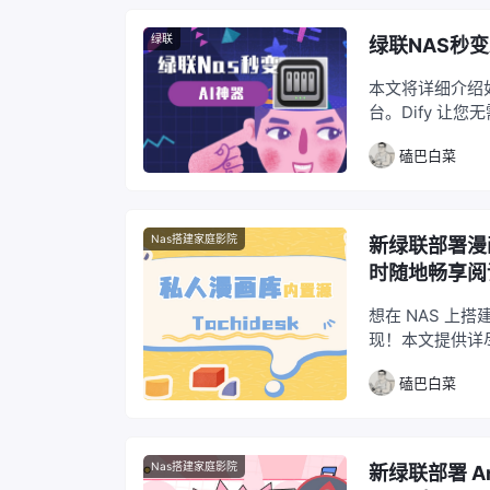
绿联
绿联NAS秒变
本文将详细介绍如何
台。Dify 让
和插件。通过将 
磕巴白菜
有一个完全属于自
Nas搭建家庭影院
新绿联部署漫画
时随地畅享阅
想在 NAS 上
现！本文提供详尽
程访问，更有 Fl
磕巴白菜
Nas搭建家庭影院
新绿联部署 A