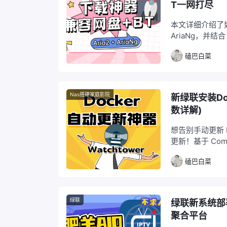
T一网打尽
本文详细介绍了如何在
AriaNg，并结合
载协议，集成 Ar
磕巴白菜
载，尽在掌握。
Nas搭建家庭影院
新绿联安装Doc
数详解)
想告别手动更新 D
更新！基于 Co
等，更有实例演
磕巴白菜
绿联
绿联新系统部署
聚合平台