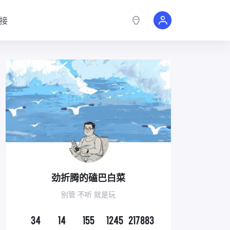
接
劲折腾的磕巴白菜
别管 不听 就是玩
34
14
155
1245
217883