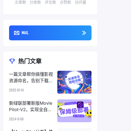
文章数
分类数
评论数
点赞数
访问量
Mail
热门文章
一篇文章帮你搞懂影视
资源命名，告别下载
“踩坑”，完美削刮
2025-01-14
新绿联部署新版Movie
Pilot-V2，实现全自动
化订阅+整理+削刮+搜
2024-11-08
索下载的观影一条龙