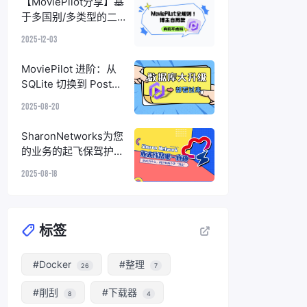
【MoviePilot分享】基
于多国别/多类型的二
级分类策略与官组优先
2025-12-03
洗版配置
MoviePilot 进阶：从
SQLite 切换到 Postgr
eSQL
2025-08-20
SharonNetworks为您
的业务的起飞保驾护
航！
2025-08-18
标签
#Docker
#整理
26
7
#削刮
#下载器
8
4