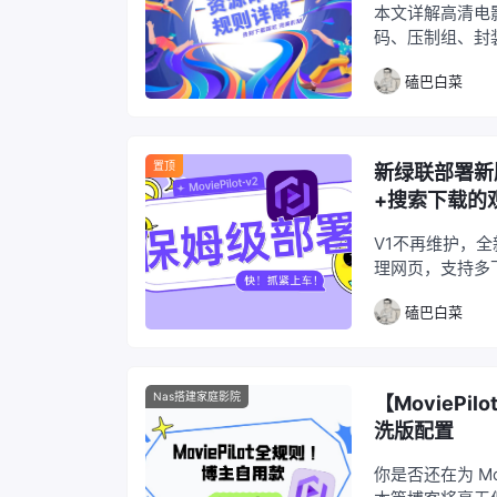
本文详解高清电
码、压制组、封
最佳资源，畅享
磕巴白菜
置顶
新绿联部署新版
+搜索下载的
V1不再维护，全
理网页，支持多
磕巴白菜
Nas搭建家庭影院
【MovieP
洗版配置
你是否还在为 M