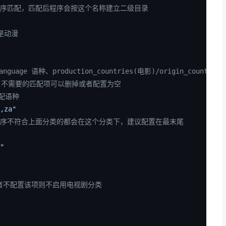
顺序匹配，匹配后程序会按这个名称建立二级目录
6是动漫
nguage 语种、production_countries(电影)/origin_co
；不需要的匹配项可以删掉或者配置为空
配语种
,za"
顺序不符合上面分类的都会在这个分类下，建议配置在最末尾
"
者不配置该项则不启用电视剧分类