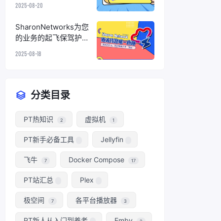
eSQL
2025-08-20
SharonNetworks为您
的业务的起飞保驾护
航！
2025-08-18
分类目录
PT热知识
虚拟机
2
1
PT新手必备工具
Jellyfin
飞牛
Docker Compose
7
17
PT站汇总
Plex
极空间
各平台播放器
7
3
PT新人从入门到养老
Emby