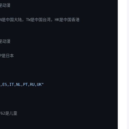
6是动漫
国家，CN是中国大陆，TW是中国台湾，HK是中国香港
6是动漫
JP是日本
,ES,IT,NL,PT,RU,UK"
762是儿童