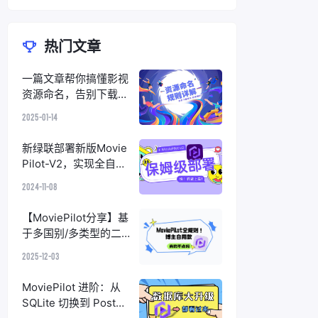
热门文章
一篇文章帮你搞懂影视
资源命名，告别下载
“踩坑”，完美削刮
2025-01-14
新绿联部署新版Movie
Pilot-V2，实现全自动
化订阅+整理+削刮+搜
2024-11-08
索下载的观影一条龙
【MoviePilot分享】基
于多国别/多类型的二
级分类策略与官组优先
2025-12-03
洗版配置
MoviePilot 进阶：从
SQLite 切换到 Postgr