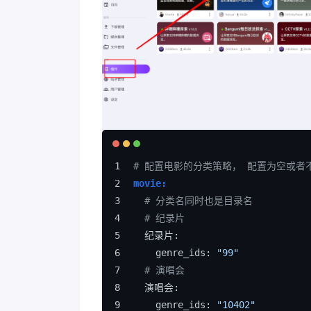
# 配置电影的分类策略， 配置为空或者
movie:
# 分类名同时也是目录名
# 纪录片
  纪录片:
    genre_ids: 
"99"
# 演唱会
  演唱会:
    genre_ids: 
"10402"