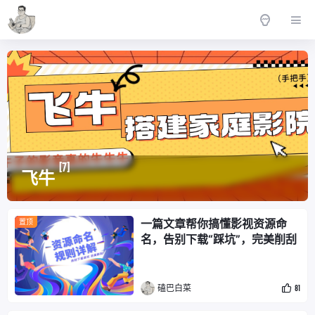
[7]
飞牛
一篇文章帮你搞懂影视资源命
置顶
名，告别下载“踩坑”，完美削刮
磕巴白菜
81