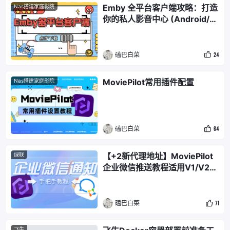
Emby 全平台客户端攻略：打造
Nas搭建家庭影院
你的私人影音中心 (Android/A
ndroid TV/Apple/Apple TV/
Windows PC)
磕巴白菜
24
MoviePilot常用插件配置
Nas搭建家庭影院
磕巴白菜
64
【+2新代理地址】MoviePilot
绿联
企业微信推送教程适用V1/V2版
本 公网&无公网
磕巴白菜
71
飞牛