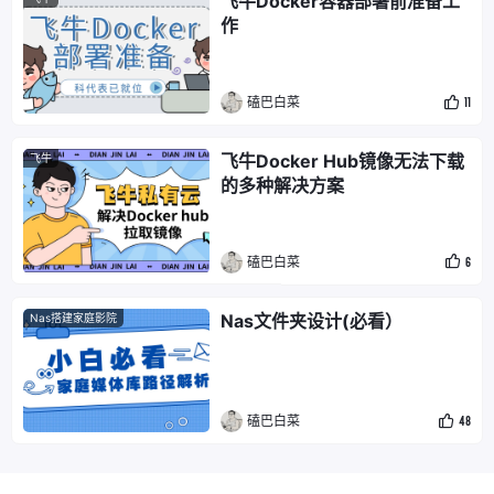
飞牛Docker容器部署前准备工
作
磕巴白菜
11
飞牛Docker Hub镜像无法下载
飞牛
的多种解决方案
磕巴白菜
6
Nas文件夹设计(必看）
Nas搭建家庭影院
磕巴白菜
48