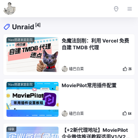
[4]
Unraid
免魔法刮削：利用 Vercel 免费
Nas搭建家庭影院
自建 TMDB 代理
磕巴白菜
26
MoviePilot常用插件配置
Nas搭建家庭影院
磕巴白菜
64
【+2新代理地址】MoviePilot
绿联
企业微信推送教程适用V1/V2版