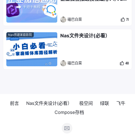
本 公网&无公网
磕巴白菜
71
Nas文件夹设计(必看）
Nas搭建家庭影院
磕巴白菜
48
前言
Nas文件夹设计(必看）
极空间
绿联
飞牛
Compose存档