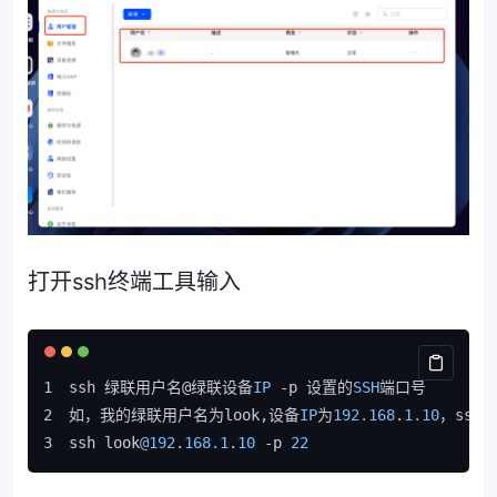
打开ssh终端工具输入
ssh 绿联用户名@绿联设备
IP
 -p 设置的
SSH
端口号
如，我的绿联用户名为look,设备
IP
为
192.168
.
1.10
，ssh
ssh look
@192
.
168.1
.
10
 -p 
22