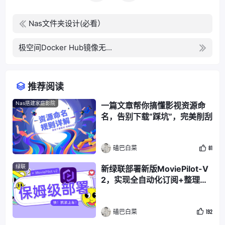
Nas文件夹设计(必看）
极空间Docker Hub镜像无...
推荐阅读
Nas搭建家庭影院
一篇文章帮你搞懂影视资源命
名，告别下载“踩坑”，完美削刮
磕巴白菜
81
绿联
新绿联部署新版MoviePilot-V
2，实现全自动化订阅+整理
+削刮+搜索下载的观影一条龙
磕巴白菜
192