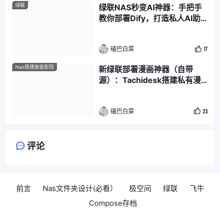
绿联
绿联NAS秒变AI神器：手把手
教你部署Dify，打造私人AI助
理
磕巴白菜
17
Nas搭建家庭影院
新绿联部署漫画神器（自带
源）：Tachidesk搭建私有漫
画库，随时随地畅享阅读！
磕巴白菜
23
评论
前言
Nas文件夹设计(必看）
极空间
绿联
飞牛
Compose存档