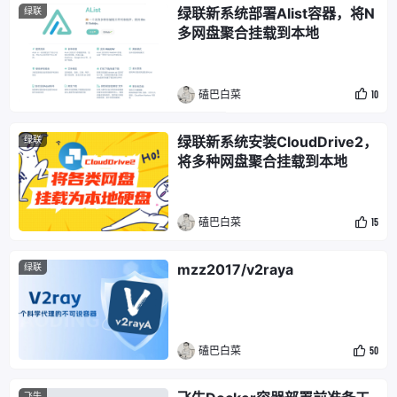
绿联新系统部署Alist容器，将N
绿联
多网盘聚合挂载到本地
磕巴白菜
10
绿联新系统安装CloudDrive2，
绿联
将多种网盘聚合挂载到本地
磕巴白菜
15
mzz2017/v2raya
绿联
磕巴白菜
50
飞牛