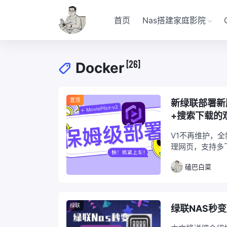
首页
Nas搭建家庭影院
[26]
Docker
置顶
新绿联部署新版
+搜索下载的
V1不再维护，全
理网页，支持多
磕巴白菜
绿联
绿联NAS秒变