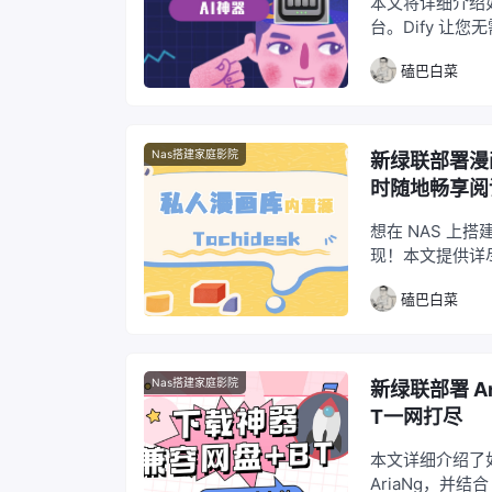
本文将详细介绍如何
台。Dify 让
和插件。通过将 
磕巴白菜
有一个完全属于自
Nas搭建家庭影院
新绿联部署漫画
时随地畅享阅
想在 NAS 上
现！本文提供详尽
程访问，更有 Fl
磕巴白菜
Nas搭建家庭影院
新绿联部署 A
T一网打尽
本文详细介绍了如何在
AriaNg，并结合