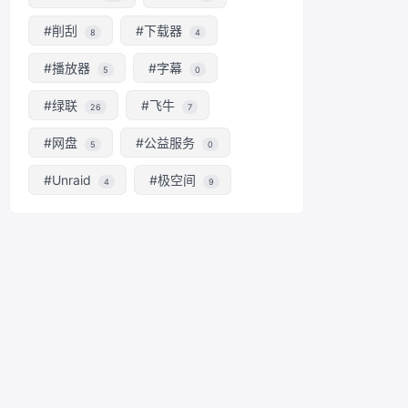
#削刮
#下载器
8
4
#播放器
#字幕
5
0
#绿联
#飞牛
26
7
#网盘
#公益服务
5
0
#Unraid
#极空间
4
9