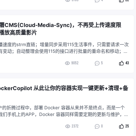
MS(Cloud-Media-Sync)，不再受上传速度限
链播放高质量影片
速度的strm直链；增量同步采用115生活事件，只需要请求一次
有变动；自动整理会使用115的接口进行批量的重命名和移动；故
减少了对115接口的请求次数，减小风控几率。
9052
5
43
ckerCopilot 从此让你的容器实现一键更新+清理+备
 用户的折腾过程中，部署 Docker 容器从来并不是终点，而是一个
们手机上的APP，Docker 容器同样需要定期的更新与维护，以
性。 但是更新过程往往让人感到繁琐：你需要手动停止容器→更
2372
0
25
取最新镜像→启动容器。虽然每一步看似简单，但当容器