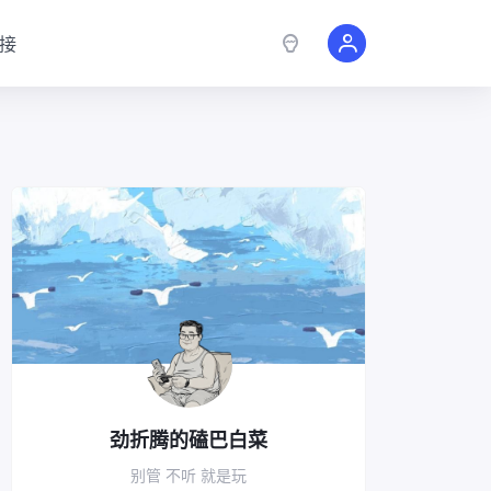
接
劲折腾的磕巴白菜
别管 不听 就是玩