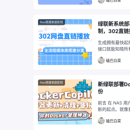
Nas搭建家庭影院
绿联新系统部署C
制，302直
生成拥有最快起播
接口就能知晓所
已经最大程度的
磕巴白菜
Nas搭建家庭影院
新绿联部署Do
份
前言 在 NAS
新的起点。就像我
确保它们的可用
磕巴白菜
改部分配置→拉