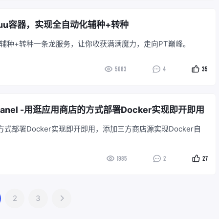
yuu容器，实现全自动化辅种+转种
化辅种+转种一条龙服务，让你收获满满魔力，走向PT巅峰。
5683
4
35
anel -用逛应用商店的方式部署Docker实现即开即用
式部署Docker实现即开即用，添加三方商店源实现Docker自
1985
2
27
2
3