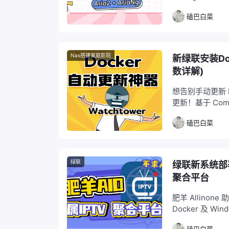
载协议，集成 Ar
磕巴白菜
载，尽在掌握。
Nas搭建家庭影院
新绿联安装Doc
数详解)
想告别手动更新 D
更新！基于 Co
等，更有实例演
磕巴白菜
绿联
绿联新系统部署
聚合平台
肥羊 Allino
Docker 及 W
磕巴白菜