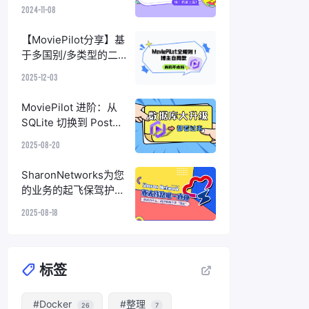
化订阅+整理+削刮+搜
2024-11-08
索下载的观影一条龙
【MoviePilot分享】基
于多国别/多类型的二
级分类策略与官组优先
2025-12-03
洗版配置
MoviePilot 进阶：从
SQLite 切换到 Postgr
eSQL
2025-08-20
SharonNetworks为您
的业务的起飞保驾护
航！
2025-08-18
标签
#Docker
#整理
26
7