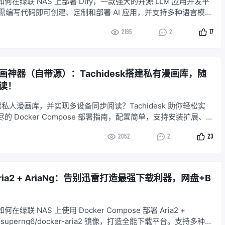
在绿联 NAS 上部署 Dify，一款强大的开源 LLM 应用开发平
您无需编写代码即可创建、定制和部署 AI 应用，并支持多种语言模型
Dify 部署在本地 NAS，您可以更好地保护数据隐私，同时还能拥
2195
2
17
己的 AI 应用。
神器（自带源）：Tachidesk搭建私有漫画库，随
读！
搭建私人漫画库，并实现多设备同步阅读？Tachidesk 助你轻松实
的 Docker Compose 部署指南，配置简单，支持安装扩展、远
areSolverr 加持。立即部署，畅享漫画阅读！
2052
2
23
ria2 + AriaNg：告别迅雷打造最强下载利器，网盘+B
绿联 NAS 上使用 Docker Compose 部署 Aria2 +
 superng6/docker-aria2 镜像，打造全能下载平台。支持多种下