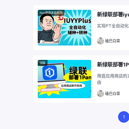
Nas搭建家庭影院
新绿联部署i
实现PT全自动
磕巴白菜
绿联
新绿联部署1P
用逛应用商店的方
由
磕巴白菜
1