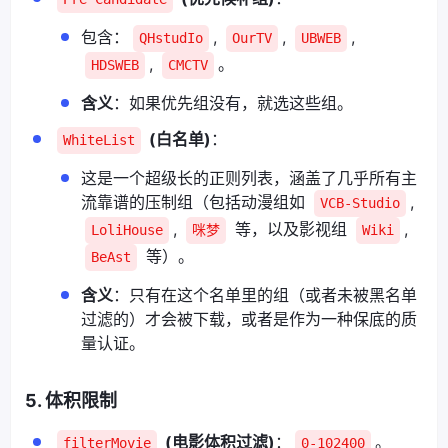
包含：
,
,
,
QHstudIo
OurTV
UBWEB
,
。
HDSWEB
CMCTV
含义
：如果优先组没有，就选这些组。
(白名单)
：
WhiteList
这是一个超级长的正则列表，涵盖了几乎所有主
流靠谱的压制组（包括动漫组如
,
VCB-Studio
,
等，以及影视组
,
LoliHouse
咪梦
Wiki
等）。
BeAst
含义
：只有在这个名单里的组（或者未被黑名单
过滤的）才会被下载，或者是作为一种保底的质
量认证。
5. 体积限制
(电影体积过滤)
：
。
filterMovie
0-102400