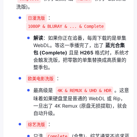
洗版)。
：
日漫洗版
1080P & BLURAY & ... & Complete
解读
：如果你正在追番，每周下载的是单集
WebDL。等这一季播完了，出了
蓝光合集
包 (Complete)
且是
H265
格式时，系统才
会触发洗版，把零散的单集替换成高质量的
整季包。
：
欧美电影洗版
最高级是
。这意
4K & REMUX & UHD & HDR
味着如果硬盘里是普通的 WebDL 或 Rip，
一旦出了 4K Remux (原盘无损提取)，就会
自动升级。
：
综艺洗版
只洗
(合集)。综艺通常不追求蓝
Complete