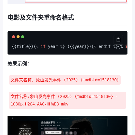
电影及文件夹重命名格式
{{title}}{% 
if
 year %} ({{year}}){% endif %}{% 
if
 t
效果示例：
文件夹名称：象山发光事件 (2025) {tmdbid=1518130}
文件名称:象山发光事件 (2025) {tmdbid=1518130} -
1080p.H264.AAC-HHWEB.mkv