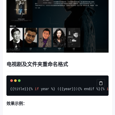
电视剧及文件夹重命名格式
{{title}}{% 
if
 year %} ({{year}}){% endif %}{% 
if
 t
效果示例：