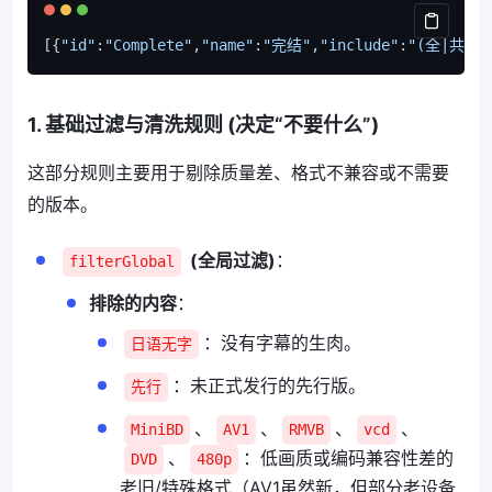
[{
"id"
:
"Complete"
,
"name"
:
"完结"
,
"include"
:
"(全|共)
\\
1. 基础过滤与清洗规则 (决定“不要什么”)
这部分规则主要用于剔除质量差、格式不兼容或不需要
的版本。
(全局过滤)
：
filterGlobal
排除的内容
：
：没有字幕的生肉。
日语无字
：未正式发行的先行版。
先行
、
、
、
、
MiniBD
AV1
RMVB
vcd
、
：低画质或编码兼容性差的
DVD
480p
老旧/特殊格式（AV1虽然新，但部分老设备