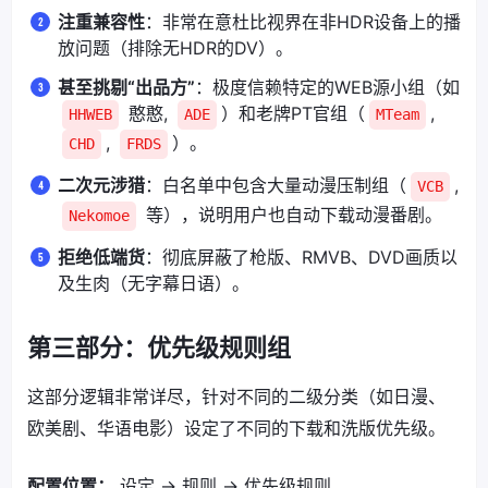
注重兼容性
：非常在意杜比视界在非HDR设备上的播
放问题（排除无HDR的DV）。
甚至挑剔“出品方”
：极度信赖特定的WEB源小组（如
憨憨,
）和老牌PT官组（
,
HHWEB
ADE
MTeam
,
）。
CHD
FRDS
二次元涉猎
：白名单中包含大量动漫压制组（
,
VCB
等），说明用户也自动下载动漫番剧。
Nekomoe
拒绝低端货
：彻底屏蔽了枪版、RMVB、DVD画质以
及生肉（无字幕日语）。
第三部分：优先级规则组
这部分逻辑非常详尽，针对不同的二级分类（如日漫、
欧美剧、华语电影）设定了不同的下载和洗版优先级。
配置位置：
设定 -> 规则 -> 优先级规则