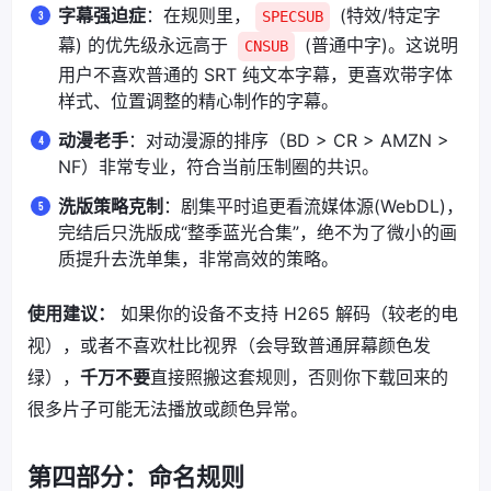
字幕强迫症
：在规则里，
(特效/特定字
SPECSUB
幕) 的优先级永远高于
(普通中字)。这说明
CNSUB
用户不喜欢普通的 SRT 纯文本字幕，更喜欢带字体
样式、位置调整的精心制作的字幕。
动漫老手
：对动漫源的排序（BD > CR > AMZN >
NF）非常专业，符合当前压制圈的共识。
洗版策略克制
：剧集平时追更看流媒体源(WebDL)，
完结后只洗版成“整季蓝光合集”，绝不为了微小的画
质提升去洗单集，非常高效的策略。
使用建议：
如果你的设备不支持 H265 解码（较老的电
视），或者不喜欢杜比视界（会导致普通屏幕颜色发
绿），
千万不要
直接照搬这套规则，否则你下载回来的
很多片子可能无法播放或颜色异常。
第四部分：命名规则