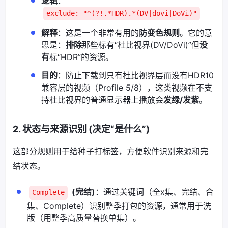
逻辑
：
exclude: "^(?!.*HDR).*(DV|dovi|DoVi)"
解释
：这是一个非常有用的
防变色规则
。它的意
思是：
排除
那些标有“杜比视界(DV/DoVi)”但
没
有
标“HDR”的资源。
目的
：防止下载到只有杜比视界层而没有HDR10
兼容层的视频（Profile 5/8），这类视频在不支
持杜比视界的普通显示器上播放会
发绿/发紫
。
2. 状态与来源识别 (决定“是什么”)
这部分规则用于给种子打标签，方便软件识别来源和完
结状态。
(完结)
：通过关键词（全x集、完结、合
Complete
集、Complete）识别整季打包的资源，通常用于洗
版（用整季高质量替换单集）。