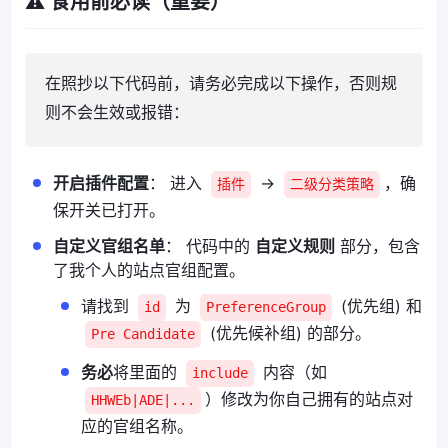
⚠️ 食用前必读（重要）
在照抄以下代码前，请务必完成以下操作，否则规
则不会生效或报错：
开启插件配置
： 进入
->
，确
插件
二级分类策略
保开关已打开。
自定义官组名单
： 代码中的
自定义规则
部分，包含
了我个人的站点官组配置。
请找到
为
(优先组) 和
id
PreferenceGroup
(优先候补组) 的部分。
Pre Candidate
务必
将里面的
内容（如
include
）修改为你自己拥有的站点对
HHWEb|ADE|...
应的官组名称。