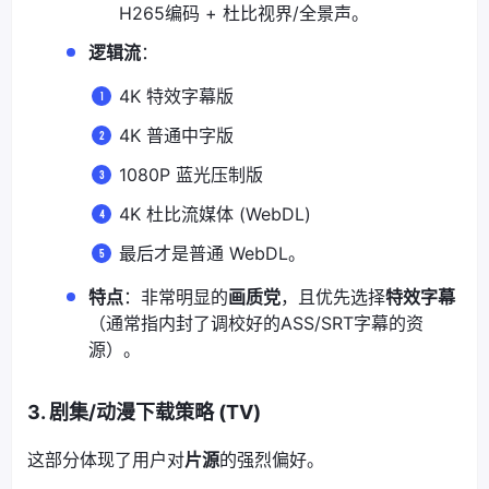
H265编码 + 杜比视界/全景声。
逻辑流
：
4K 特效字幕版
4K 普通中字版
1080P 蓝光压制版
4K 杜比流媒体 (WebDL)
最后才是普通 WebDL。
特点
：非常明显的
画质党
，且优先选择
特效字幕
（通常指内封了调校好的ASS/SRT字幕的资
源）。
3. 剧集/动漫下载策略 (TV)
这部分体现了用户对
片源
的强烈偏好。