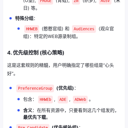
(U堡),
(青蛙),
(织梦),
(末
FROGE
Zm
AGSV
日) 等。
特殊分组
：
(憨憨官组) 和
(观众官
HHWEB
Audiences
组)：特定的WEB源录制组。
4. 优先级控制 (核心策略)
这是这套规则的精髓，用户明确指定了哪些组是“心头
好”。
(优先组)
：
PreferenceGroup
包含：
,
,
。
HHWEb
ADE
ADWeb
含义
：在所有资源中，只要看到这几个组发的，
最优先下载
。
(优先候补组)
：
Pre Candidate