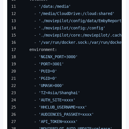
      - 
'/data:/media'
      - 
'/media/CloudDrive:/cloud:shared'
      - 
'./moviepilot/config/data/EmbyReporter/
      - 
'./moviepilot/config:/config'
      - 
'./moviepilot/core:/moviepilot/.cache/m
      - 
'/var/run/docker.sock:/var/run/docker.s
    environment:
      - 
'NGINX_PORT=3000'
      - 
'PORT=3001'
      - 
'PUID=0'
      - 
'PGID=0'
      - 
'UMASK=000'
      - 
'TZ=Asia/Shanghai'
      - 
'AUTH_SITE=xxxx'
      - 
'HHCLUB_USERNAME=xxx'
      - 
'AUDIENCES_PASSKEY=xxxx'
      - 
'API_TOKEN=xxxxx'
      - 
'MOVIEPILOT_AUTO_UPDATE=release'