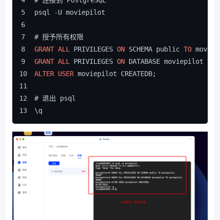
# 连接到 PostgreSQL
psql 
-
U moviepilot
# 授予所有权限
GRANT
ALL
 PRIVILEGES 
ON
 SCHEMA public 
TO
 moviep
GRANT
ALL
 PRIVILEGES 
ON
 DATABASE moviepilot 
TO
 
ALTER
USER
 moviepilot CREATEDB;
# 退出 psql
\q