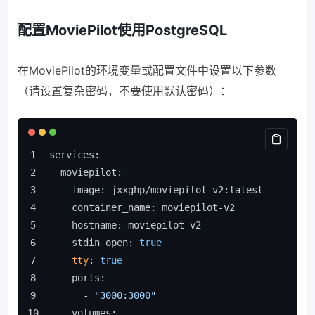
配置MoviePilot使用PostgreSQL
在MoviePilot的环境变量或配置文件中设置以下参数
（请设置复杂密码，不要使用默认密码）：
services:
  moviepilot:
    image: jxxghp/moviepilot-v2:latest
    container_name: moviepilot-v2
    hostname: moviepilot-v2
    stdin_open: 
true
tty
: 
true
    ports:
      - 
"3000:3000"
    volumes: