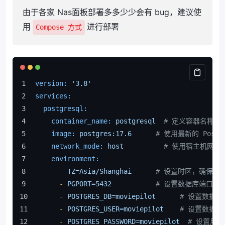
由于各家 Nas面板部署多多少少会有 bug，建议使
用
进行部署
Compose 方式
version:
'3.8'
services:
postgresql:
container_name:
postgresql
# 定义容器名称
image:
postgres:17.6
# 使用最新的 Postg
network_mode:
host
# 使用宿主机网络
environment:
-
TZ=Asia/Shanghai
# 设置时区，确保时
-
PGPORT=5432
# 设置数据库端口
-
POSTGRES_DB=moviepilot
# 设置数据库
-
POSTGRES_USER=moviepilot
# 设置数据库
-
POSTGRES_PASSWORD=moviepilot
# 设置用