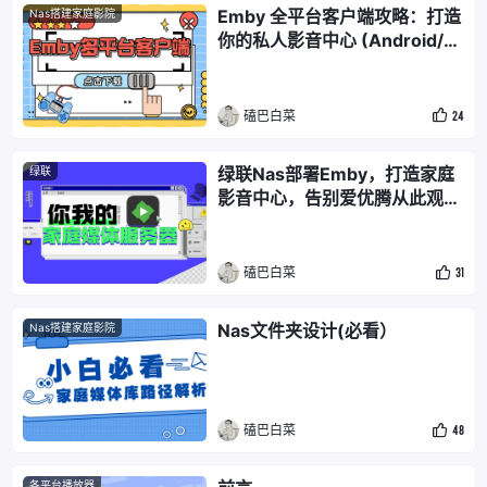
Emby 全平台客户端攻略：打造
Nas搭建家庭影院
你的私人影音中心 (Android/A
ndroid TV/Apple/Apple TV/
Windows PC)
磕巴白菜
24
绿联Nas部署Emby，打造家庭
绿联
影音中心，告别爱优腾从此观影
自由
磕巴白菜
31
Nas文件夹设计(必看）
Nas搭建家庭影院
磕巴白菜
48
各平台播放器