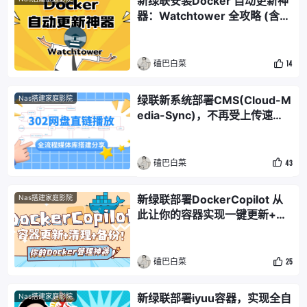
新绿联安装Docker 自动更新神
器：Watchtower 全攻略 (含常
用参数详解)
磕巴白菜
14
绿联新系统部署CMS(Cloud-M
Nas搭建家庭影院
edia-Sync)，不再受上传速度
限制，302直链播放高质量影片
磕巴白菜
43
新绿联部署DockerCopilot 从
Nas搭建家庭影院
此让你的容器实现一键更新+清
理+备份
磕巴白菜
25
新绿联部署iyuu容器，实现全自
Nas搭建家庭影院