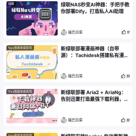
绿联NAS秒变AI神器：手把手教
绿联
你部署Dify，打造私人AI助理
磕巴白菜
17
新绿联部署漫画神器（自带
Nas搭建家庭影院
源）：Tachidesk搭建私有漫画
库，随时随地畅享阅读！
磕巴白菜
23
新绿联部署 Aria2 + AriaNg：
Nas搭建家庭影院
告别迅雷打造最强下载利器，网
盘+BT一网打尽
磕巴白菜
22
Nas搭建家庭影院