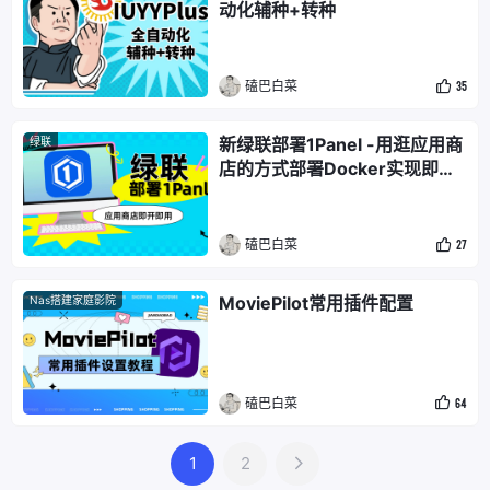
动化辅种+转种
磕巴白菜
35
新绿联部署1Panel -用逛应用商
绿联
店的方式部署Docker实现即开
即用
磕巴白菜
27
MoviePilot常用插件配置
Nas搭建家庭影院
磕巴白菜
64
1
2