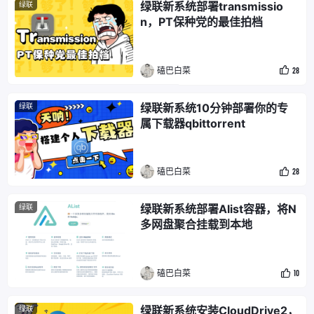
绿联新系统部署transmissio
绿联
n，PT保种党的最佳拍档
磕巴白菜
28
绿联新系统10分钟部署你的专
绿联
属下载器qbittorrent
磕巴白菜
28
绿联新系统部署Alist容器，将N
绿联
多网盘聚合挂载到本地
磕巴白菜
10
绿联新系统安装CloudDrive2，
绿联