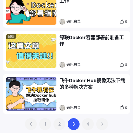
工作
磕巴白菜
6
绿联Docker容器部署前准备工
绿联
作
磕巴白菜
8
飞牛Docker Hub镜像无法下载
飞牛
的多种解决方案
磕巴白菜
6
1
2
3
4